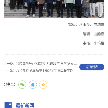
撰稿：蒋雨芹、曲韵嘉
编辑：曲韵嘉
审核：李艳梅
上一条：
我院成功举办“材韵芳华”2026年“三八”妇女节活动
返回列表
下一条：
万马奔腾 聚合新章 | 高分子学院工会举办2026新年游园会
分享至：
最新新闻