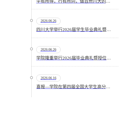
学有所得，行有所向，做百卅川大的薪火赓续者——校长汪劲松在四川大学2026届学生毕业典礼上的...
2026.06.26
四川大学举行2026届学生毕业典礼暨学位授予仪式
2026.06.26
​学院隆重举行2026届毕业典礼暨授位仪式
2026.06.16
喜报—学院在第四届全国大学生高分子材料实验实践虚拟仿真大赛再创佳绩