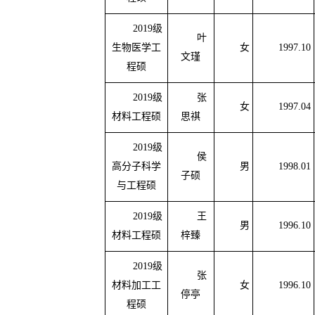
2019
级
叶
生物医学工
女
1997.10
文瑾
程硕
2019
级
张
女
1997.04
材料工程硕
思祺
2019
级
侯
高分子科学
男
1998.01
子硕
与工程硕
2019
级
王
男
1996.10
材料工程硕
梓臻
2019
级
张
材料加工工
女
1996.10
停亭
程硕