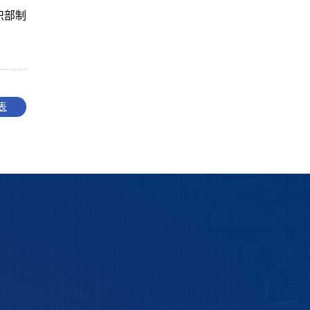
织部制
表