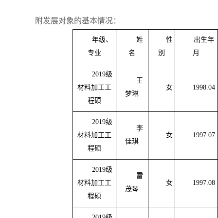
附发展对象的基本情况：
年级、
姓
性
出生年
专业
名
别
月
2019
级
王
材料加工工
女
1998.04
梦琳
程硕
2019
级
李
材料加工工
女
1997.07
佳琪
程硕
2019
级
雷
材料加工工
女
1997.08
茂琴
程硕
2019
级