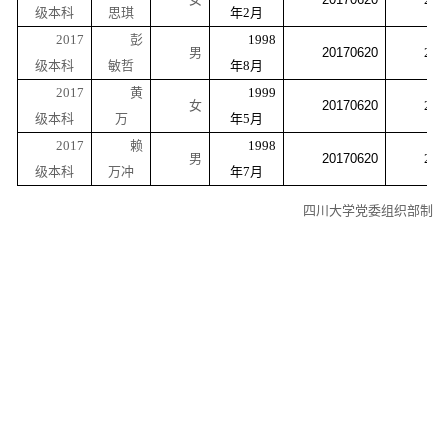
级本科
思琪
年
2
月
2017
彭
1998
男
20170620
201
级本科
敏哲
年
8
月
2017
黄
1999
女
20170620
201
级本科
万
年
5
月
2017
赖
1998
男
20170620
201
级本科
万冲
年
7
月
四川大学党委组织部制