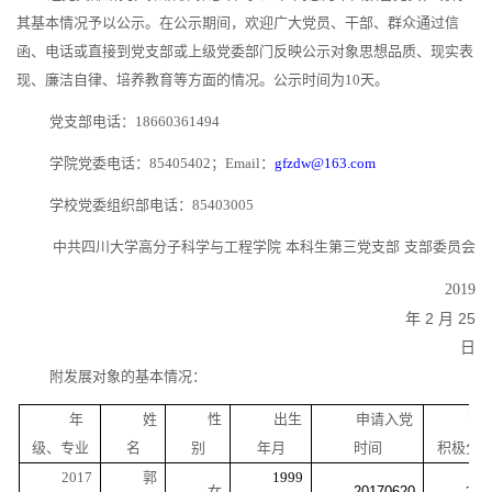
其基本情况予以公示。在公示期间，欢迎广大党员、干部、群众通过信
函、电话或直接到党支部或上级党委部门反映公示对象思想品质、现实表
现、廉洁自律、培养教育等方面的情况。公示时间为
10
天。
党支部电话：
18660361494
学院党委电话：
85405402
；
Email
：
gfzdw@163.com
学校党委组织部电话：
85403005
中共四川大学高分子科学与工程学院
本科生第三党支部
支部委员会
2019
2
25
年
月
日
附发展对象的基本情况：
年
姓
性
出生
申请入党
列
级、专业
名
别
年月
时间
积极分
2017
郭
1999
女
20170620
201