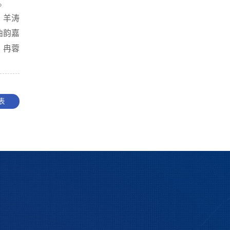
。
：羊涛
曲韵嘉
：冉蓉
表