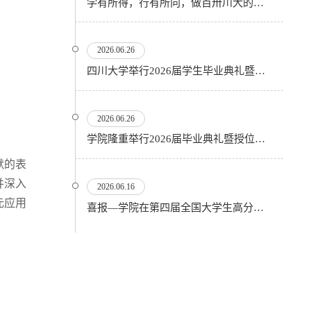
学有所得，行有所向，做百卅川大的薪火赓续者——校长汪劲松在四川大学2026届学生毕业典礼上的...
2026.06.26
四川大学举行2026届学生毕业典礼暨学位授予仪式
2026.06.26
​学院隆重举行2026届毕业典礼暨授位仪式
默的表
并深入
2026.06.16
元应用
喜报—学院在第四届全国大学生高分子材料实验实践虚拟仿真大赛再创佳绩