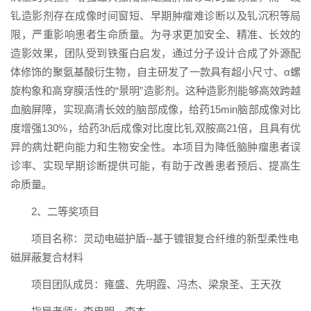
钆造影剂存在成像时间窗短、早期肿瘤难诊断以及钆沉积等局
限，严重影响患者生命质量。为寻求更加安全、精准、长效的
造影效果，团队受到铁蛋白启发，通过分子设计合成了外源配
体修饰的聚氨基酸衍生物，自主研发了一款具有超小尺寸、α螺
旋构象和高穿膜活性的“景明”造影剂。这种造影剂能够高效跨越
血脑屏障，实现高清长效的脑部成像，给药15min脑部成像对比
度增强130%，给药3h后成像对比度比钆双胺高21倍，且具有优
异的病灶靶向能力和生物安全性。本项目为降低脑肿瘤患者误
诊率、实现早期诊断提供可能，有助于改善患者预后、提高生
命质量。
2、二等奖项目
项目名称：灵动电磁护盾--基于镀银复合纤维的新型柔性电
磁屏蔽复合材料
项目团队成员：雍盛、先明霞、冯杰、梁泉圣、王天孜