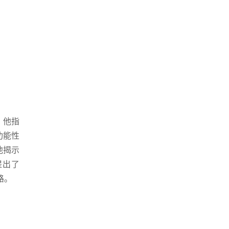
。他指
功能性
他揭示
提出了
路。