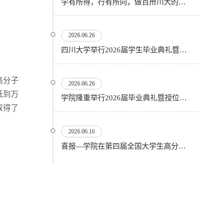
学有所得，行有所向，做百卅川大的薪火赓续者——校长汪劲松在四川大学2026届学生毕业典礼上的...
2026.06.26
四川大学举行2026届学生毕业典礼暨学位授予仪式
高分子
2026.06.26
低到万
​学院隆重举行2026届毕业典礼暨授位仪式
取得了
2026.06.16
喜报—学院在第四届全国大学生高分子材料实验实践虚拟仿真大赛再创佳绩