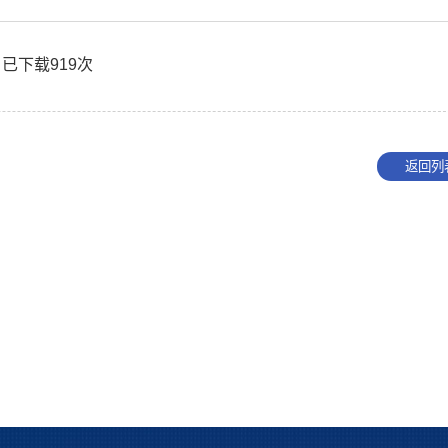
】已下载
919
次
返回列