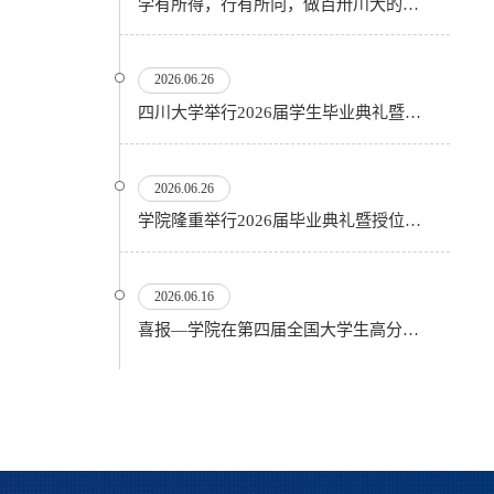
学有所得，行有所向，做百卅川大的薪火赓续者——校长汪劲松在四川大学2026届学生毕业典礼上的...
2026.06.26
四川大学举行2026届学生毕业典礼暨学位授予仪式
2026.06.26
​学院隆重举行2026届毕业典礼暨授位仪式
2026.06.16
喜报—学院在第四届全国大学生高分子材料实验实践虚拟仿真大赛再创佳绩