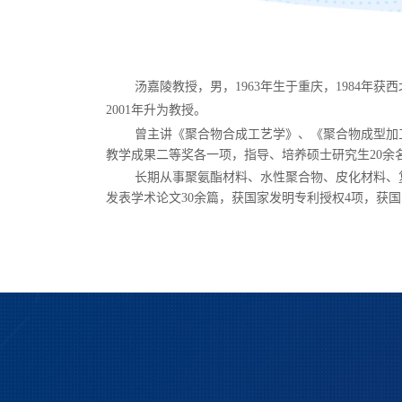
汤嘉陵教授，男，
1963
年生于重庆，
1984
年获西
2001
年升为教授。
曾主讲《聚合物合成工艺学》、《聚合物成型加
教学成果二等奖各一项，指导、培养硕士研究生
20
余
长期从事聚氨酯材料、水性聚合物、皮化材料、
发表学术论文
30
余篇，获国家发明专利授权
4
项，获国