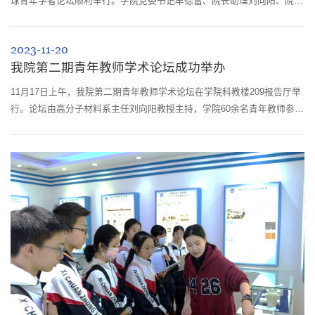
球青年学者论坛顺利举行。学院党委书记牟德富、院长助理刘向阳、院长
助理王宇、高分子材料系支部书记陈枫、高分子材料加工工程系支部书记
徐家壮、医用高分子材料系支部书记赵伟锋和多位青年人才参加此次论
2023-11-20
坛。会议由王宇主持。来自美国麻省理工学院、美国西北大学、美国明尼
我院第二期青年教师学术论坛成功举办
苏达大学、法国斯特拉斯堡大学、比利时鲁汶大学、日本京都大学、日本
北海道大学、...
11月17日上午，我院第二期青年教师学术论坛在学院科教楼209报告厅举
行。论坛由高分子材料系主任刘向阳教授主持，学院60余名青年教师参与
会议。青年教师作学术报告会上，高分子材料系青年教师作学术报告。顾
成提出了在多孔材料中发展新的“翻折”局域运动，通过控制扩散实现极相
似混合物的分离、多孔材料的溶液加工和宏观化，在科学原理上危机相似
混合物分离开辟了可行性。冯文骞介绍了基于开发的无掩膜动态光刻技术
以及3D打印装...