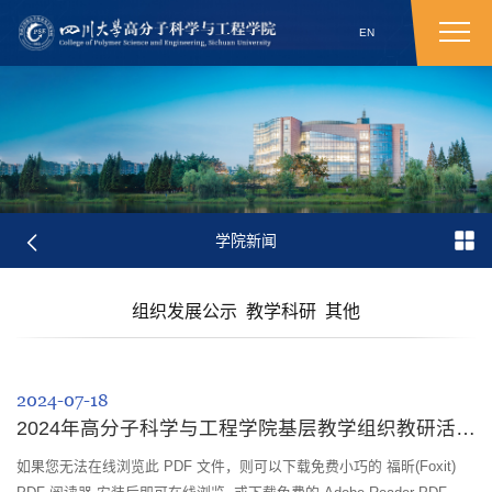
EN
学院新闻
组织发展公示
教学科研
其他
2024-07-18
2024年高分子科学与工程学院基层教学组织教研活动简报-14
如果您无法在线浏览此 PDF 文件，则可以下载免费小巧的 福昕(Foxit)