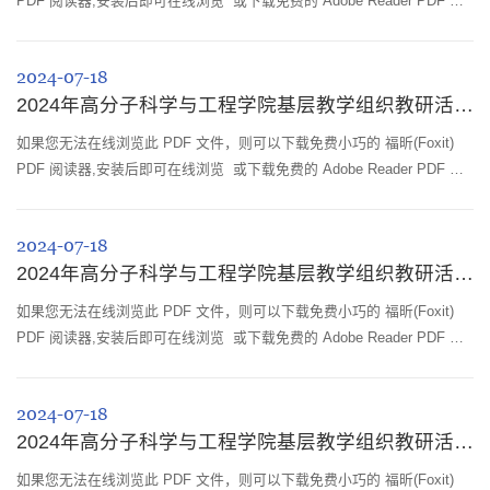
PDF 阅读器,安装后即可在线浏览 或下载免费的 Adobe Reader PDF 阅
读器,安装后即可在线浏览 或下载此 PDF 文
2024-07-18
2024年高分子科学与工程学院基层教学组织教研活动简报-13
如果您无法在线浏览此 PDF 文件，则可以下载免费小巧的 福昕(Foxit)
PDF 阅读器,安装后即可在线浏览 或下载免费的 Adobe Reader PDF 阅
读器,安装后即可在线浏览 或下载此 PDF 文
2024-07-18
2024年高分子科学与工程学院基层教学组织教研活动简报-12
如果您无法在线浏览此 PDF 文件，则可以下载免费小巧的 福昕(Foxit)
PDF 阅读器,安装后即可在线浏览 或下载免费的 Adobe Reader PDF 阅
读器,安装后即可在线浏览 或下载此 PDF 文
2024-07-18
2024年高分子科学与工程学院基层教学组织教研活动简报-11
如果您无法在线浏览此 PDF 文件，则可以下载免费小巧的 福昕(Foxit)