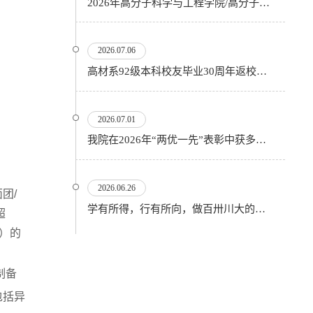
2026年高分子科学与工程学院/高分子研究所优秀大学生暑期夏令营顺利开营
2026.07.06
高材系92级本科校友毕业30周年返校活动顺利举行
2026.07.01
我院在2026年“两优一先”表彰中获多项殊荣
2026.06.26
团/
学有所得，行有所向，做百卅川大的薪火赓续者——校长汪劲松在四川大学2026届学生毕业典礼上的...
超
）的
制备
包括异