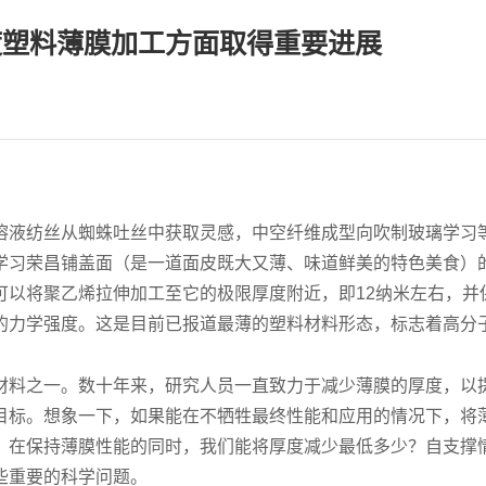
度塑料薄膜加工方面取得重要进展
溶液纺丝从蜘蛛吐丝中获取灵感，中空纤维成型向吹制玻璃学习
学习荣昌铺盖面（是一道面皮既大又薄、味道鲜美的特色美食）
可以将聚乙烯拉伸加工至它的极限厚度附近，即12纳米左右，并
的力学强度。这是目前已报道最薄的塑料材料形态，标志着高分
材料之一。数十年来，研究人员一直致力于减少薄膜的厚度，以
目标。想象一下，如果能在不牺牲最终性能和应用的情况下，将
是：在保持薄膜性能的同时，我们能将厚度减少最低多少？自支撑
些重要的科学问题。