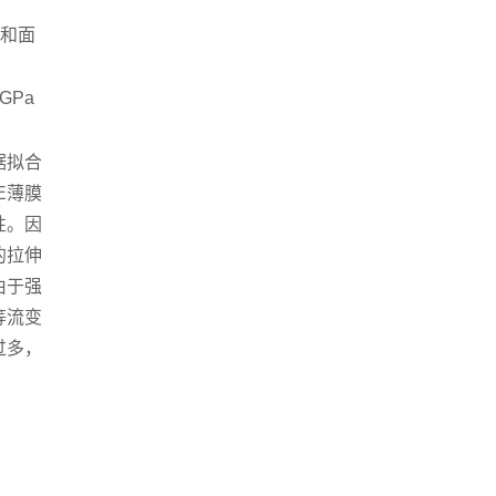
度和面
GPa
据拟合
E薄膜
性。因
的拉伸
由于强
等流变
过多，