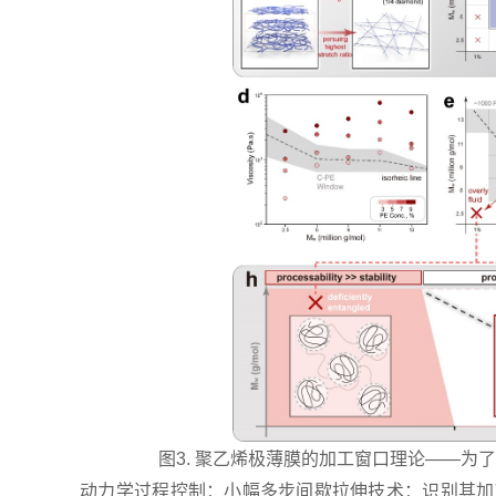
图3. 聚乙烯极薄膜的加工窗口理论——为
动力学过程控制：小幅多步间歇拉伸技术：识别其加