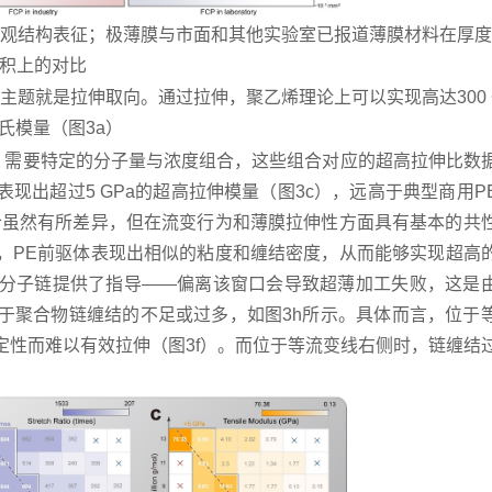
与微观结构表征；极薄膜与市面和其他实验室已报道薄膜材料在厚
积上的对比
题就是拉伸取向。通过拉伸，聚乙烯理论上可以实现高达300 
氏模量（图3a）
），需要特定的分子量与浓度组合，这些组合对应的超高拉伸比数
现出超过5 GPa的超高拉伸模量（图3c），远高于典型商用P
组合虽然有所差异，但在流变行为和薄膜拉伸性方面具有基本的共
线，PE前驱体表现出相似的粘度和缠结密度，从而能够实现超高
烯分子链提供了指导——偏离该窗口会导致超薄加工失败，这是
于聚合物链缠结的不足或过多，如图3h所示。具体而言，位于
性而难以有效拉伸（图3f）。而位于等流变线右侧时，链缠结