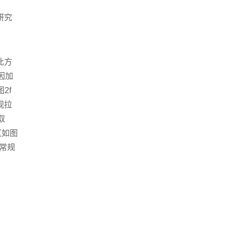
研究
。
此方
因加
2f
观拉
取
（如图
常规