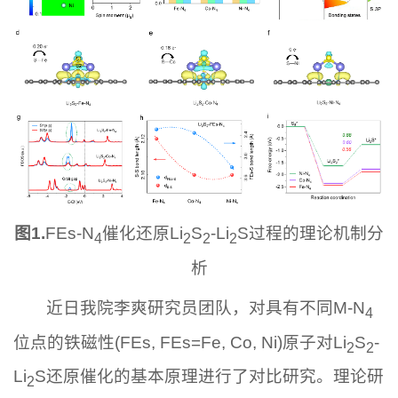
图
1.
FEs-N
催化还原Li
S
-Li
S过程的理论机制分
4
2
2
2
析
近日我院李爽研究员团队，对具有不同M-N
4
位点的铁磁性(FEs, FEs=Fe, Co, Ni)原子对Li
S
-
2
2
Li
S还原催化的基本原理进行了对比研究。理论研
2