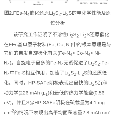
图
2.
FEs-N
催化还原Li
S
-Li
S的电化学性能及原
4
2
2
2
位分析
该研究工作证明了不溶性Li
S
-Li
S还原催化
2
2
2
在FEs基单原子材料(Fe, Co, Ni)中的根本原理是与
它们的自发自旋极化有关(Fe-N
> Co-N
> Ni-
4
4
N
)。自旋电子最多的Fe-N
无疑促进了Li
S
-Fe-
4
4
2
2
N
中Fe-S相互作用，加速了Li
S
-Li
S的还原催
4
2
2
2
化。同时，HP-SAFe阴极表现出最快的Li
S沉积
2
动力学(226 mAh g
)和最低的热力学能垒(0.56
-1
eV)，并且S@HP-SAFe阴极在硫载量为4.1 mg
-2
-
cm
的情况下表现出高平均面积容量2.8 mAh cm