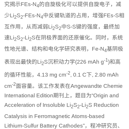
究揭示FEs-N
的自旋极化可以提供自旋电子，减
4
少Li
S
-FEs-N
中反键轨道的占用，增强FEs-S相
2
2
4
互作用，从而减弱Li
S
中S-S键的强度，最终加
2
2
速Li
S
-Li
S在阴极界面的还原催化。同时，系统
2
2
2
性地光谱、结构和电化学研究表明，Fe-N
基阴极
4
-1
表现出最快的Li
S沉积动力学(226 mAh g
)和高
2
-2
的循环性能，4.13 mg cm
, 0.1 C下, 2.80 mAh
-2
cm
面容量。该工作发表在Angewandte Chemie
International Edition期刊上，题目为“Origin and
Acceleration of Insoluble Li
S
-Li
S Reduction
2
2
2
Catalysis in Ferromagnetic Atoms-based
Lithium-Sulfur Battery Cathodes”，程冲研究员、