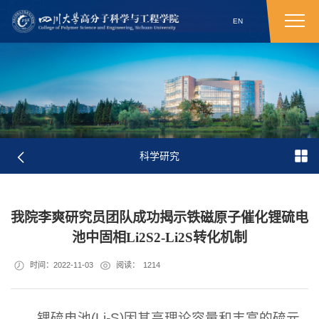
EN
科学研究
我院李爽研究员团队成功揭示铁磁原子催化锂硫电
池中固相Li2S2-Li2S转化机制
时间：2022-11-03
阅读：
1214
锂硫电池(Li-S)因其高理论容量和丰富的硫元