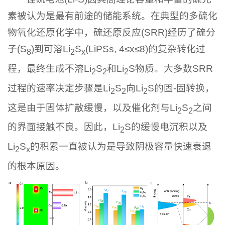
素被认为是最有前途的储能系统。在典型的多硫化
物氧化还原化学中，硫还原反应(SRR)经历了硫分
子(S
)到可溶Li
S
(LiPSs, 4≤x≤8)的复杂转化过
8
2
x
程，最终生成不溶Li
S
和Li
S物质。大多数SRR
2
2
2
过程的速率决定步骤是Li
S
向Li
S的固-固转换，
2
2
2
这是由于固体扩散缓慢，以及催化剂与Li
S
之间
2
2
的界面接触不良。因此，Li
S的缓慢电沉积以及
2
Li
S
的积累一直被认为是导致阴极容量快速衰退
2
x
的根本原因。