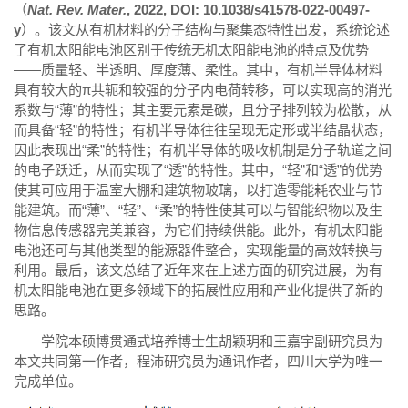
（
Nat. Rev. Mater.
, 2022, DOI: 10.1038/s41578-022-00497-
y
）。该文从有机材料的分子结构与聚集态特性出发，系统论述
了有机太阳能电池区别于传统无机太阳能电池的特点及优势
——质量轻、半透明、厚度薄、柔性。其中，有机半导体材料
具有较大的π共轭和较强的分子内电荷转移，可以实现高的消光
系数与“薄”的特性；其主要元素是碳，且分子排列较为松散，从
而具备“轻”的特性；有机半导体往往呈现无定形或半结晶状态，
因此表现出“柔”的特性；有机半导体的吸收机制是分子轨道之间
的电子跃迁，从而实现了“透”的特性。其中，“轻”和“透”的优势
使其可应用于温室大棚和建筑物玻璃，以打造零能耗农业与节
能建筑。而“薄”、“轻”、“柔”的特性使其可以与智能织物以及生
物信息传感器完美兼容，为它们持续供能。此外，有机太阳能
电池还可与其他类型的能源器件整合，实现能量的高效转换与
利用。最后，该文总结了近年来在上述方面的研究进展，为有
机太阳能电池在更多领域下的拓展性应用和产业化提供了新的
思路。
学院本硕博贯通式培养博士生胡颖玥和王嘉宇副研究员为
本文共同第一作者，程沛研究员为通讯作者，四川大学为唯一
完成单位。