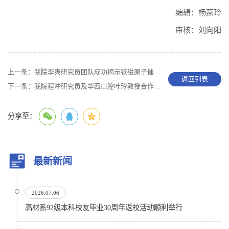
编辑：杨燕玲
审核：刘向阳
上一条：
我院李爽研究员团队成功揭示铁磁原子催化锂硫电池中固相Li2S2-Li2S转化机制
返回列表
下一条：
我院程冲研究员及华西口腔叶玲教授合作揭示过氧化氢人造酶的理性设计及干细胞治疗应用
分享至：
最新新闻
2026.07.06
高材系92级本科校友毕业30周年返校活动顺利举行