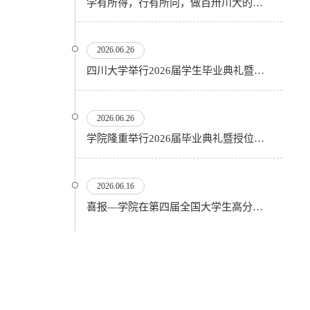
学有所得，行有所向，做百卅川大的薪火赓续者——校长汪劲松在四川大学2026届学生毕业典礼上的...
2026.06.26
四川大学举行2026届学生毕业典礼暨学位授予仪式
2026.06.26
​学院隆重举行2026届毕业典礼暨授位仪式
2026.06.16
喜报—学院在第四届全国大学生高分子材料实验实践虚拟仿真大赛再创佳绩