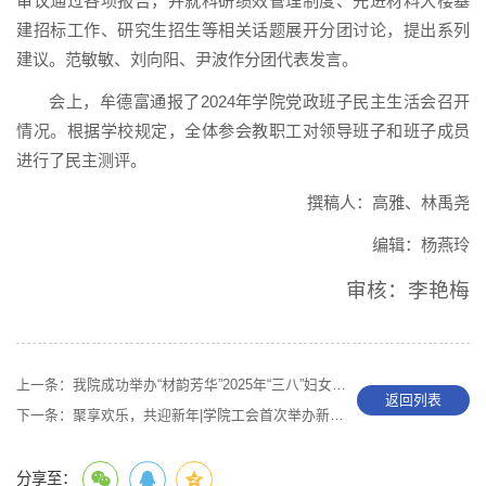
审议通过各项报告，并就科研绩效管理制度、先进材料大楼基
建招标工作、研究生招生等相关话题展开分团讨论，提出系列
建议。范敏敏、刘向阳、尹波作分团代表发言。
会上，牟德富通报了2024年学院党政班子民主生活会召开
情况。根据学校规定，全体参会教职工对领导班子和班子成员
进行了民主测评。
撰稿人：高雅、林禹尧
编辑：杨燕玲
审核：李艳梅
上一条：
我院成功举办“材韵芳华”2025年“三八”妇女节系列活动
返回列表
下一条：
聚享欢乐，共迎新年|学院工会首次举办新年游园会
分享至：