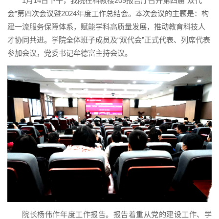
1月14日下午，我院在科教楼209报告厅召开第四届“双代
会”第四次会议暨2024年度工作总结会。本次会议的主题是：构
建一流服务保障体系，赋能学科高质量发展，推动教育科技人
才协同共进。学院全体班子成员及“双代会”正式代表、列席代表
参加会议，党委书记牟德富主持会议。
院长杨伟作年度工作报告。报告着重从党的建设工作、学