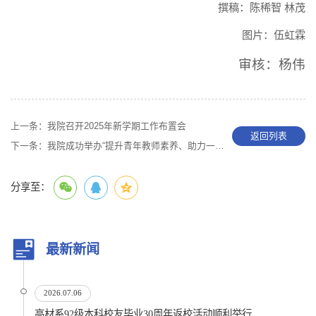
撰稿：陈稀智 林茂
图片：伍虹霖
审核：杨伟
上一条：
我院召开2025年新学期工作布置会
返回列表
下一条：
我院成功举办“提升青年教师素养、助力一流专业建设”系列活动（第六期）暨2024-2025学年春季学期新授课教师试讲交流会
分享至：
最新新闻
2026.07.06
高材系92级本科校友毕业30周年返校活动顺利举行