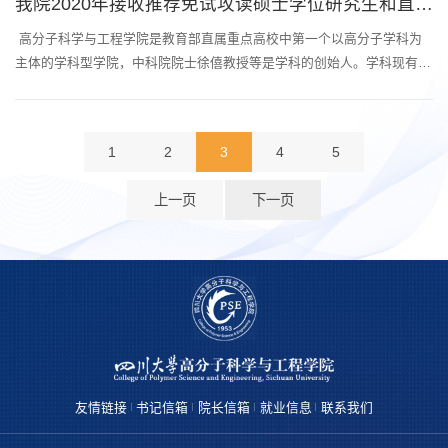
我院2020年接收推荐免试攻读硕士学位研究生和直接攻读博士学位研究生简章
人，实验技术人员 22人；其中教授/研究员68人，副教授/副研究员67人，
高级工程师/高级...
​ 高分子科学与工程学院是教育部直属重点高校中第一个以高分子学科为
主体的学科型学院，中科院院士徐僖教授等是学科的创始人。学科现有高
分子材料工程国家重点实验室、高分子研究所、高分子材料系、高分子材
料加工工程系、医用高分子材料及人工器官工程系、高分子材料与工程专
业实验室等教学科研机构。现有在岗教职工218人，其中专任教师160
1
2
3
4
5
人，实验技术人员 22人；其中教授/研究员68人，副教授/副研究员67人，
高级工程师/高...
上一页
下一页
友情链接
书记信箱
院长信箱
就业信息
联系我们