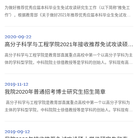
为做好推荐优秀应届本科毕业生免试攻读研究生工作（以下简称“推免工
作”），根据教育部《关于做好2021年推荐优秀应届本科毕业生免试攻读
研究生工作的通知》（教学司函〔2020〕38号）、《关于进一步规范和
加强推荐优秀应届本科毕业生免试攻读研究生工作的通知》的精神和《四
2020-09-22
川大学推荐优秀应届本科毕业生免试攻读研究生的管理办法》（川大教
高分子科学与工程学院2021年接收推荐免试攻读硕士学位研究生和直接攻读博士学位研...
〔2020〕56号）的要求，坚持"公开、公平、公正"，全面考查、择优选拔
的原则，特制定我...
高分子科学与工程学院是教育部直属重点高校中第一个以高分子学科为主
体的学科型学院，中科院院士徐僖教授等是学科的创始人。学科现有高分
子材料工程国家重点实验室、高分子研究所、高分子材料系、高分子材料
加工工程系、医用高分子材料及人工器官工程系、高分子材料与工程专业
2019-11-12
实验室等教学科研机构。现有在岗教职工227人，其中专任教师156人，
我院2020年普通招考博士研究生招生简章
实验技术人员22人；其中教授/研究员75人，副教授/副研究员65人，高级
工程师/高级实验...
高分子科学与工程学院是教育部直属重点高校中第一个以高分子学科为
主体的学科型学院，中科院院士徐僖教授等是学科的创始人。学科现有高
分子材料工程国家重点实验室、高分子研究所、高分子材料系、高分子材
料加工工程系、医用高分子材料及人工器官工程系、高分子材料与工程专
2019-09-12
业实验室等教学科研机构。现有在岗教职工218人，其中专任教师160