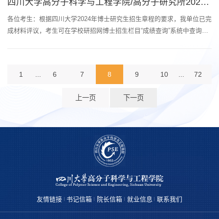
四川大学高分子科学与工程学院/高分子研究所2024年博士研究生材料评议分数查询通知
月29日上午9:00—12:00笔试地点：研究生院三区114、119室笔试形式：
闭卷考试笔试科...
各位考生：根据四川大学2024年博士研究生招生章程的要求，我单位已完
成材料评议，考生可在学校研招网博士招生栏目“成绩查询”系统中查询本
人成绩（网址https://yz.scu.edu.cn/score/bs）。考生若对本人成绩有异
议，请于2024年1月16日12:00前将书面查分申请扫描版发送到邮箱
423723279@qq.com（高分子科学与工程学院），
1
...
6
7
8
9
10
...
72
931082146@qq.com（高分子研究所）,我单位将及时安排老师进行查分
并回复。材料评议合格分数线与复试时间待定...
上一页
下一页
友情链接
书记信箱
院长信箱
就业信息
联系我们