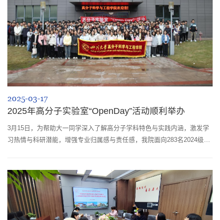
2025-03-17
2025年高分子实验室“OpenDay”活动顺利举办
3月15日，为帮助大一同学深入了解高分子学科特色与实践内涵，激发学
习热情与科研潜能，增强专业归属感与责任感，我院面向283名2024级本
科生及7名其他学院的同学，成功举办了2025年实验室“Open Day”活动。
上午9时30分，全体学生在科教楼前集合合影后，分为十二个小组，在研
究生志愿者的带领下，依次参观先进高分子材料全国重点实验室、科教
楼、第四教学楼及工程训练中心等实验场所。各实验室老师及研究生学长
学姐为同学们详细...