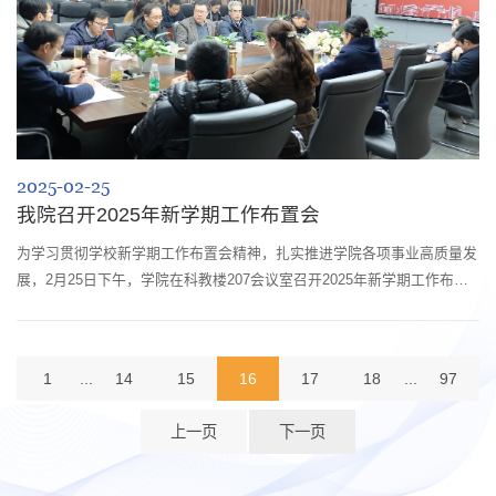
2025-02-25
我院召开2025年新学期工作布置会
为学习贯彻学校新学期工作布置会精神，扎实推进学院各项事业高质量发
展，2月25日下午，学院在科教楼207会议室召开2025年新学期工作布置
会。学院领导班子成员、院长助理、系室负责人、科级干部出席会议。学
院党委书记牟德富作学校新学期工作布置会会议精神传达，院长杨伟就学
院新学期重点工作作出部署，副职院领导就分管工作作具体部署。杨伟指
1
...
14
15
16
17
18
...
97
出，2025年是“十四五”收官之年也是“十五五”规划编制开局之年，学院要
系统梳理“...
上一页
下一页