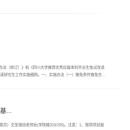
则
理办法（修订）》和《四川大学推荐优秀应届本科毕业生免试攻读
攻读研究生工作实施细则。一、实施办法（一）推免条件推免生须
...
章页）交至值班老师处(学院楼203/205)。注意：1、限项项目报