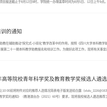
项项目报送截止于8月12日9时，学院统一办理盖章时间为8月5日、12日上午9
培训的通知
教在辅助推动“探究式-小班化”教学改革中的作用，按照《四川大学本科教学助教
开展第二十一期本科教学助教报名和培训工作。为做好此项工作，现将有关事宜通
年高等院校青年科学奖及教育教学奖候选人遴选推
0:00前将附件对应的推荐人选情况简表电子版发送给白露（slulu_1116@1
育教学奖的通知》（教港澳台办〔2021〕60号）要求，现将我校候选人遴选推