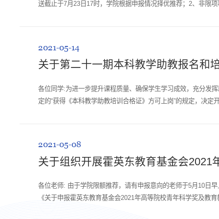
送截止于7月23日17时，学院根据申报情况择优推荐；2、非限
https://kyy.scu.edu.cn/info/2265/7660.htm 校内...
2021-05-14
关于第二十一期本科教学助教报名和
各位同学:为进一步提升课程质量、确保学生学习成效，充分发挥助
定的“获得《本科教学助教培训合格证》方可上岗”的规定，决定
2020年已获推荐免试研究生资格...
2021-05-08
关于组织开展霍英东教育基金会2021
各位老师: 由于学院限额推荐，请有申报意向的老师于5月10日早上1
《关于申报霍英东教育基金会2021年高等院校青年科学奖及教
年科学奖旨在奖励长期从事一线科学研...