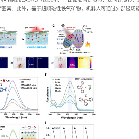
极双鱼图”图案。此外，基于超顺磁性铁氧矿物，机器人可通过外部磁场