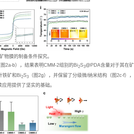
合矿物膜的制备条件探究。
图2a-b），结果表明CMM-2组别的
Bi
S
@PDA含量对于其在
2
3
铁矿和Bi
S
（图2g），并保留了分级微/纳米结构（图2c-f）
2
3
后续应用提供了坚实的基础。