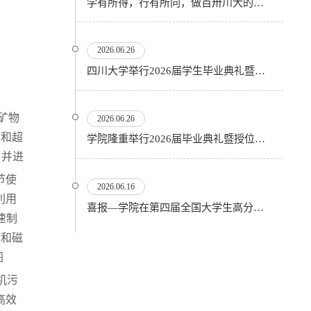
学有所得，行有所向，做百卅川大的薪火赓续者——校长汪劲松在四川大学2026届学生毕业典礼上的...
2026.06.26
四川大学举行2026届学生毕业典礼暨学位授予仪式
矿物
2026.06.26
动和超
​学院隆重举行2026届毕业典礼暨授位仪式
，并进
节使
2026.06.16
利用
喜报—学院在第四届全国大学生高分子材料实验实践虚拟仿真大赛再创佳绩
速制
果和磁
图
机污
高效