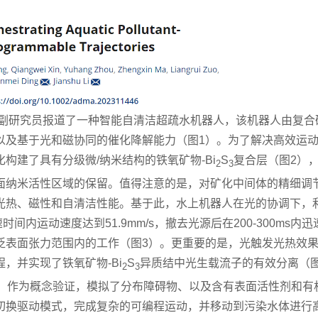
红副研究员报道了一种智能自清洁超疏水机器人，该机器人由复合
以及基于光和磁协同的催化降解能力（图1）。为了解决高效运
化构建了具有分级微/纳米结构的
铁氧矿物-Bi
S
复合层（图2）
2
3
面纳米活性区域的保留。值得注意的是，对矿化中间体的精细调
光热、磁性和自清洁性能。基于此，水上机器人在光的协调下，
速时间内运动速度达到51.9mm/s，撤去光源后在200-300ms内迅
泛表面张力范围内的工作（图3）。更重要的是，光触发光热效
程，并实现了
铁氧矿物-Bi
S
异质结中光生载流子的有效分离（
2
3
倍。作为概念验证，模拟了分布障碍物、以及含有表面活性剂和有
切换驱动模式，完成复杂的可编程运动，并移动到污染水体进行