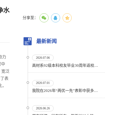
净水
分享至：
最新新闻
动力
2026.07.06
程中
高材系92级本科校友毕业30周年返校活动顺利举行
、宽泛
牲了表
2026.07.01
此，
我院在2026年“两优一先”表彰中获多项殊荣
2026.06.26