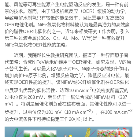
能、风能等可再生能源产生电能驱动反应的发生，是一种有前
景的技术。然而，由于阳极析氧反应（OER）缓慢的动力学，
导致电解水制氢只有较低的能量效率，因此需要开发高效的
OER电催化剂。NiFe氢氧化物材料被认为是最具潜力的高效廉
价的碱性OER电催化剂之一。近年来相关研究工作表明，引入
第三种过渡金属(如Co、Cr、Al、Mo、W等)是一种有效提升
NiFe氢氧化物OER性能的策略。
近期，我院赵长生教授研究团队，报道了一种界面原子替
代策略：合成NiFeV纳米纤维用于OER催化。研究发现，V的原
子替代生长，可以最大化V原子对Fe、Ni原子价态的提升作用，
增加高价Fe原子比例，增强反应动力学，降低反应过电位，最
终实现OER性能的提升。该NiFeV纳米纤维催化剂在OER催化
2
中展现出优异的催化活性，达到10 mA/cm
电流密度所需要的
过电位仅为263 mV，明显优于一锅法合成的NiFeV材料（337
mV）。特别是当催化剂负载在碳布表面，其催化性能可以进一
−2
−2
步提升，过电位仅为181 mV（10 mA cm
），在100 mA cm
的大电流条件下可持续稳定工作20小时以上。