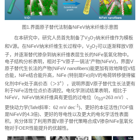
图1.界面原子替代法制备NiFeV纳米纤维示意图
在本研究中，研究人员首先制备了V
O
纳米纤维作为模板
3
7
和V源。在NiFeV纳米纤维生长过程中，V
O
可以逐渐释放V原
3
7
子，并逐渐替代掺杂到纳米纤维表层生长的NiFe氢氧化物中。
电子结构分析表明，相对于“V原子一锅法”产物(NiFeV)，界面V
原子替代生长法的产物(NiFeV nanofibers)能更加有效地降低V结
合能，NiFe结合能升高，NiFe (特别是Fe)向V的电荷转移使得催
+
化剂中Fe处于高价态（＞3
），说明界面V原子替代生长法更有
利于NiFe活性位点价态调控。电化学测试结果表明，相比于
NiFeV，NiFeV纳米纤维具有更低的过电位（η
=263 mV）、
10
-1
更快动力学(Tafel斜率：62 mV dec
)、更好的本征活性(TOF值
是NiFeV的4.3倍)、更好的导电性以及更大的电化学活性表面
积。充分体现了利用界面V原子替代策略合成V掺杂NiFe氢氧化
物对于OER性能提升的优越性。