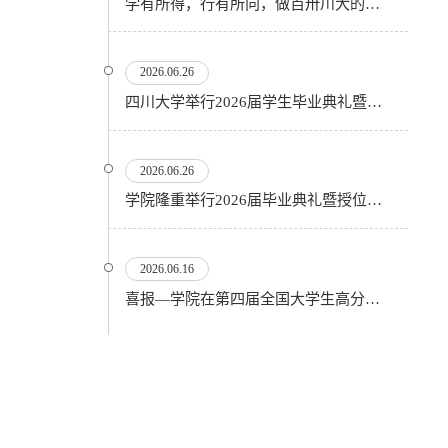
学有所得，行有所向，做百卅川大的薪火赓续者——校长汪劲松在四川大学2026届学生毕业典礼上的...
2026.06.26
四川大学举行2026届学生毕业典礼暨学位授予仪式
2026.06.26
​学院隆重举行2026届毕业典礼暨授位仪式
2026.06.16
喜报—学院在第四届全国大学生高分子材料实验实践虚拟仿真大赛再创佳绩