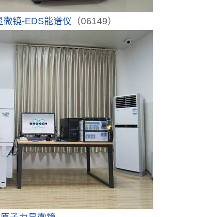
微镜-EDS能谱仪
（06149）