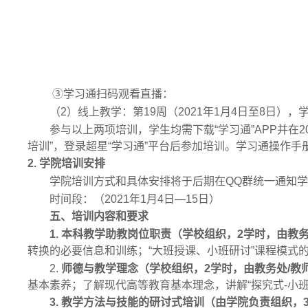
③学习通扫码观看直播：
（
2
）线上教学：第
19
周（
2021
年
1
月
4
日至
8
日），学
参与以上两项培训，学生均需下载“学习通”
APP
并在
2
培训”，登录超星“学习通”平台后参加培训。学习通操作手
2.
学院培训安排
学院培训方式和具体安排将于后期在
QQ
群统一通知
时间段：（
2021
年
1
月
4
日—
15
日）
五、培训内容和要求
1.
本科教学助教岗位职责（学校组织，
2
学时，由教
转换的必要信息和训练；“大班授课、小班研讨”课程模式
2.
师德与教学理念
（学校组织，
2
学时，由教务处
/
教
基本素养；了解现代高等教育基本理念，讲解“探究式
-
小
3.
教学方法与技能的研讨式培训（由学院负责组织，