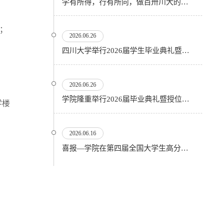
学有所得，行有所向，做百卅川大的薪火赓续者——校长汪劲松在四川大学2026届学生毕业典礼上的...
：
；
2026.06.26
四川大学举行2026届学生毕业典礼暨学位授予仪式
2026.06.26
​学院隆重举行2026届毕业典礼暨授位仪式
学楼
：
2026.06.16
喜报—学院在第四届全国大学生高分子材料实验实践虚拟仿真大赛再创佳绩