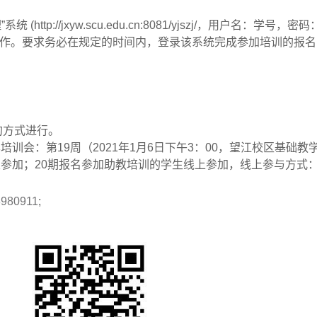
”系统
(http://jxyw.scu.edu.cn:8081/yjszj/
，用户名：学号，密码
作。要求务必在规定的时间内，登录该系统完成参加培训的报名
的方式进行。
享培训会：第
19
周（
2021
年
1
月
6
日下午
3
：
00
，望江校区基础教
室参加；
20
期报名参加助教培训的学生线上参加，线上参与方式
/8980911
;