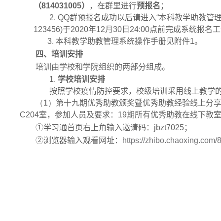
（814031005）
，
在群里进行
预报名
；
2.
QQ
群预报名成功以后请进入“本科教学助教管理
123456)
于
2020
年
12
月
30
日
24:00
点前完成系统报名工
3.
本科教学助教管理系统操作手册见附件
1
。
四、培训安排
培训由学校和学院组织的两部分组成。
1.
学校培训安排
按照学校疫情防控要求，校级培训采用线上教学
（1）
第十九期优秀助教颁奖暨优秀助教经验线上分
C204
室，参加人员及要求：
19
期所有优秀助教在线下教
①学习通首页右上角输入邀请码：
jbzt7025
；
②浏览器输入观看网址：
https://zhibo.chaoxing.com