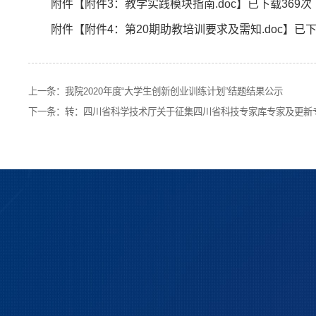
附件【
附件3：教学实践模块指南.doc
】已下载
369
次
附件【
附件4：第20期助教培训要求及需知.doc
】已
上一条：
我院2020年度“大学生创新创业训练计划”结题结果公示
下一条：
转：四川省科学技术厅关于征集四川省科技专家库专家及更新