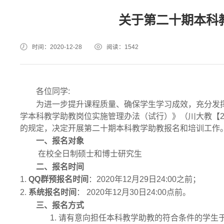
关于第二十期本科
时间：2020-12-28
阅读：
1542
各位同学
:
为进一步提升课程质量、确保学生学习成效，充分发
学本科教学助教岗位实施管理办法（试行）》（川大教【
的规定，决定开展第二十期本科教学助教报名和培训工作
一、报名对象
在校全日制硕士和博士研究生
二、报名时间
1.
QQ
群预报名时间
：
2020
年
12
月
29
日
24:00
之前；
2.
系统报名时间
：
2020
年
12
月
30
日
24:00
点前。
三、报名方式
1.
请有意向担任本科教学助教的符合条件的学生