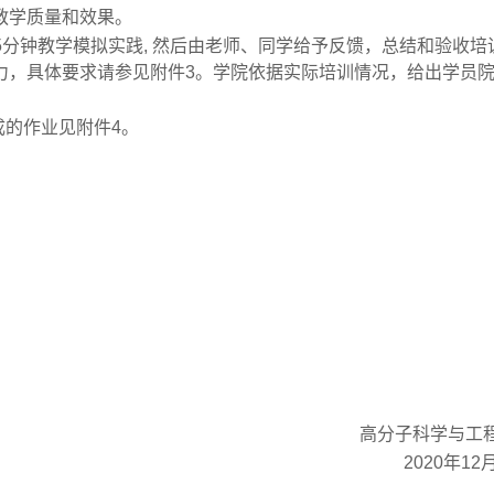
教学质量和效果。
5
分钟教学模拟实践
,
然后由老师、同学给予反馈，总结和验收培
力，具体要求请参见附件
3
。学院依据实际培训情况，给出学员
成的作业见附件
4
。
高分子科学与工
2020
年
12