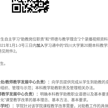
生自主学习“助教岗位职责”和“师德与教学理念”
2
个录播视频资料
021
年
1
月
1-3
号三日内
加入
学习通中的“四川大学第
20
期本科教学
册见附件
2
。
学生。
务处
/
教师教学发展中心负责）：
向学员提供完成从学生到助教的
的组织、管理与示范；本科教学助教职责及管理相关办法。
师教学发展中心负责）：
明确本科教学助教职业道德以及基本要
班化”课堂教学改革的基本理念、基本方法、基本要求。
3
学时）：
学院针对该学院课程教学改革需要，对助教工作的具