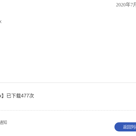
2020年7
x
x
】已下载
477
次
通知
返回列