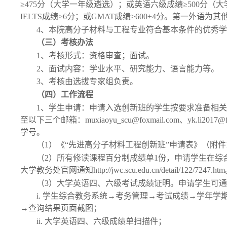
≥475分（大学一年级遴选）；或英语六级成绩≥500分（大学
IELTS成绩≥6分；或GMAT成绩≥600+4分。第一外语
4、本院高分子材料与工程专业符合
基本条件的优秀
（三）考核办法
1、考核
形式：资格审查；面试。
2
、面试内容：学业水平、研究能力、语言能力等。
3、
考核由选拔专家组负责。
（四）工作流程
1、
学生申请：申请入选创新班的学生按要求准备相
至以下三个邮箱：
muxiaoyu_scu@foxmail.com
、
yk.li2017
学号。
（
1
）《
“先进高分子材料工程创新班”申请表》（附件
（2）所有修读课程百分制成绩单1份，申请学生在
大学教务处官网通知http://jwc.scu.edu.cn/detail/122/7247.ht
（
3
）大学英语四、六级考试成绩证明。申请学生可
i.
学生综合教务系统
→考务管理→考试成绩→学年学期选
→查询结果页面截图；
ii.
大学英语四、六级成绩单扫描件；