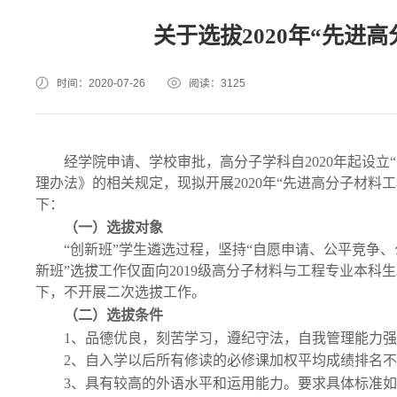
关于选拔2020年“先进
时间：2020-07-26
阅读：
3125
经学院申请、学校审批，高分子学科自
2020年起设
理办法
》的相关规定，现拟开展
2020年“
先进高分子材料工
下：
（一）选拔对象
“创新班”
学生遴选过程，坚持
“自愿申请、公平竞争、
新班”
选拔工作仅面向
2019级高分子
材料与工程专业本科生
下，不开展二次选拔工作。
（二）选拔
条件
1、品德优良，刻苦学习，遵纪守法，自我管理能力
2、自入学以后所有修读的必修课加权平均成绩排名不
3、具有较高的外语水平和运用能力。要求具体标准如