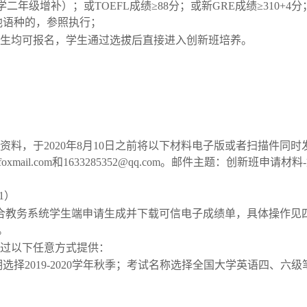
二年级增补）；或TOEFL成绩≥88分；或新GRE成绩≥310+4分
为其他语种的，参照执行；
学生均可报名，学生通过选拔后直接进入创新班培养。
关资料，于
2020年8月10
日之前将以下材料电子版或者扫描件同时
@foxmail.com和1633285352@qq.com
。邮件主题：创新班申请材料
1）
综合教务系统学生端申请生成并下载可信电子成绩单，具体操作见
m。
通过以下任意方式提供：
择2019-2020学年秋季；考试名称选择全国大学英语四、六级