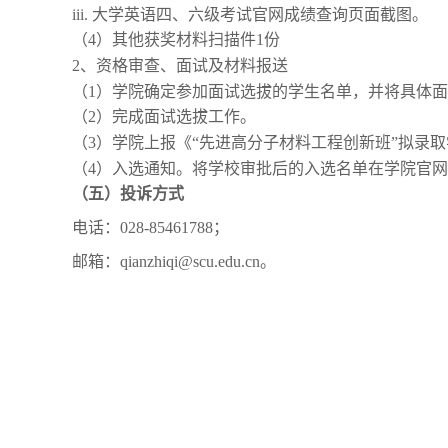
iii.
大学英语四、六级考试官网成绩查询页面截图。
（
4
）其他获奖材料扫描件
1份
2、资格
审查、面试及材料报送
（
1）学院确定
参加面试选拔的学生名单，并将具体
（
2）完成
面试选拔工作。
（
3）学院上报《“
先进高分子材料工程创新班
”
拟录取
（
4）入选
通知。将学校审批后的入选名单在学院官
（五）投诉
方式
电话：028-85461788；
邮箱：qianzhiqi@scu.edu.cn。