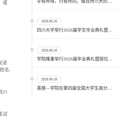
学有所得，行有所向，做百卅川大的薪火赓续者——校长汪劲松在四川大学2026届学生毕业典礼上的...
；或
2026.06.26
四川大学举行2026届学生毕业典礼暨学位授予仪式
2026.06.26
​学院隆重举行2026届毕业典礼暨授位仪式
发送
-姓名-
2026.06.16
喜报—学院在第四届全国大学生高分子材料实验实践虚拟仿真大赛再创佳绩
四川
笔试