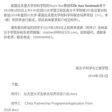
英国拉夫堡大学材料学院的
Xujin Bao
教授和
Dr. Sina Yarahmadi
将于
2019
年
4
月
8
日上午
9:00
在四川大学望江校区高分子学院楼
205
会议室对拟
参加
2019
年度四川大学
-
英国拉夫堡大学材料学科联合培养项目（
3+2
，本
+
硕）的同学进行面试，项目具体要求和介绍见附件
1
。
请有意向参加的同学于
2019
年
3
月
8
日之前将申请表（附件
2
）发给高
分子学院孙树东老师邮箱：
stephen9988@126.com
。如有疑问，请联系
孙老师，联系电话：
18080469083
。
高分子科学与工程学院
2019
年
3
月
4
日
下载：
附件1： 拉夫堡大学及联合培养项目介绍.docx
附件2： China Partnership ProgrammeApplication Form
2019.docx