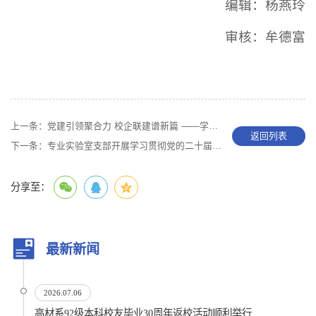
编辑：杨燕玲
审核：牟德富
上一条：
党建引领聚合力 校企联建谱新篇 ——学院高分子材料加工理论与技术中心党支部与四川盈乐威科技有限公司联合开展主题党日活动
返回列表
下一条：
专业实验室支部开展学习贯彻党的二十届三中全会精神专题活动
分享至：
最新新闻
2026.07.06
高材系92级本科校友毕业30周年返校活动顺利举行