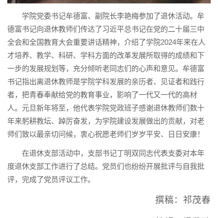
学院党委书记牟德富、副院长李艳梅参加了退休活动。牟
德富书记向退休教师们传达了习近平总书记在党的二十届三中
全会和全国教育大会重要讲话精神，介绍了学院2024年来在人
才培养、教学、科研、学科方面的改革发展所取得的成绩和下
一步的发展规划等，充分倾听老同志们的心声和意见。牟德富
书记指出离退休教师是学院学科发展的亲历者、见证者和践行
者，把青春奉献给党的教育事业，影响了一代又一代的高材
人。元旦新年将至，他代表学院党政班子感谢退休教师们数十
年来躬耕教坛、踔厉奋发，为学院建设发展做出的贡献，对老
师们致以最亲切问候，衷心祝愿老师们岁岁平安、日日安康！
在退休支部活动中，支部书记丁明双同志代表支委对本年
度退休支部工作进行了总结。党员们也纷纷开展批评与自我批
评，完成了党员评议工作。
撰稿：祁茂春