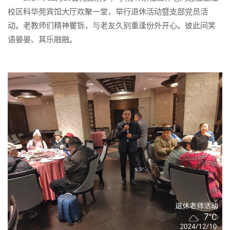
校区科华苑宾馆大厅欢聚一堂，举行退休活动暨支部党员活
动。老教师们精神矍铄，与老友久别重逢份外开心。彼此间笑
语晏晏、其乐融融。