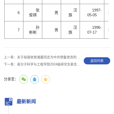
张
汉
1997-
6
男
士
俊祺
族
05-05
孙
汉
1996-
7
男
士
彬彬
族
07-17
上一条：
关于拟接收曾湘童同志为中共预备党员的公示
返回列表
下一条：
高分子科学与工程学院2024级研究生新生团员组织关系转入安排
分享至：
最新新闻