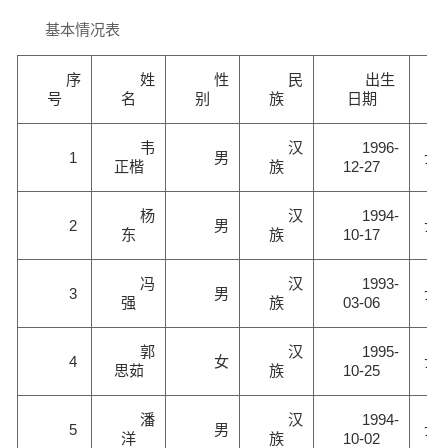
基本情况表
序
姓
性
民
出生
号
名
别
族
日期
韦
汉
1996-
1
男
士
正楷
族
12-27
杨
汉
1994-
2
男
士
东
族
10-17
冯
汉
1993-
3
男
士
强
族
03-06
郭
汉
1995-
4
女
士
思茹
族
10-25
潘
汉
1994-
5
男
士
洋
族
10-02