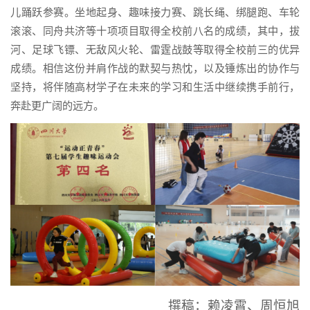
儿踊跃参赛。坐地起身、趣味接力赛、跳长绳、绑腿跑、车轮
滚滚、同舟共济等十项项目取得全校前八名的成绩，其中，拔
河、足球飞镖、无敌风火轮、雷霆战鼓等取得全校前三的优异
成绩。相信这份并肩作战的默契与热忱，以及锤炼出的协作与
坚持，将伴随高材学子在未来的学习和生活中继续携手前行，
奔赴更广阔的远方。
撰稿：
赖凌霄、周恒旭