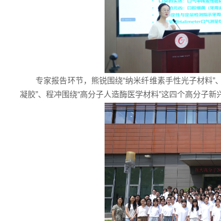
专家报告环节，熊锐围绕“纳米纤维素手性光子材料”
凝胶”、程冲围绕“高分子人造酶医学材料”这四个高分子