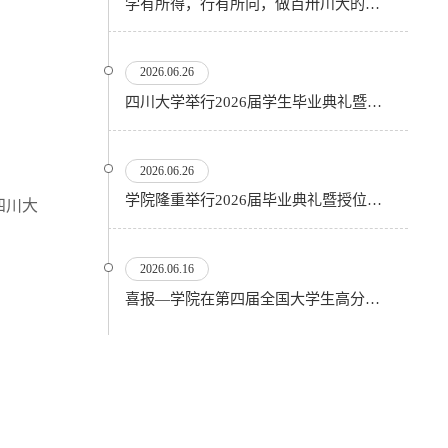
学有所得，行有所向，做百卅川大的薪火赓续者——校长汪劲松在四川大学2026届学生毕业典礼上的...
2026.06.26
四川大学举行2026届学生毕业典礼暨学位授予仪式
2026.06.26
​学院隆重举行2026届毕业典礼暨授位仪式
四川大
2026.06.16
喜报—学院在第四届全国大学生高分子材料实验实践虚拟仿真大赛再创佳绩