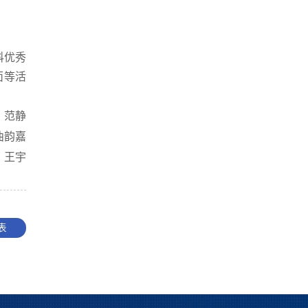
科优秀
面等活
：范静
曲韵嘉
：王宇
表