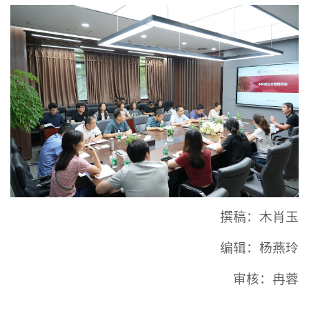
撰稿：木肖玉
编辑：杨燕玲
审核：冉蓉