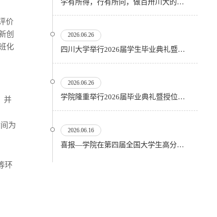
学有所得，行有所向，做百卅川大的薪火赓续者——校长汪劲松在四川大学2026届学生毕业典礼上的...
评价
新创
2026.06.26
班化
四川大学举行2026届学生毕业典礼暨学位授予仪式
2026.06.26
​学院隆重举行2026届毕业典礼暨授位仪式
，并
时间为
2026.06.16
喜报—学院在第四届全国大学生高分子材料实验实践虚拟仿真大赛再创佳绩
等环