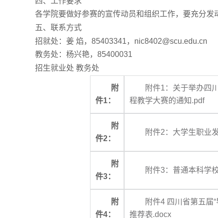
四、工作要求
各学院要做好参赛的宣传动员和组织工作，要充分发
五、联系方式
招就处：姜 焰，85403341，nic8402@scu.edu.cn
教务处：杨兴艳，85400031
招生就业处 教务处
附
附件1：关于举办四
件1：
程教学大赛的通知.pdf
附
附件2：大学生职业发
件2：
附
附件3：普通本科学校
件3：
附
附件4 四川省第五届
件4：
推荐表.docx