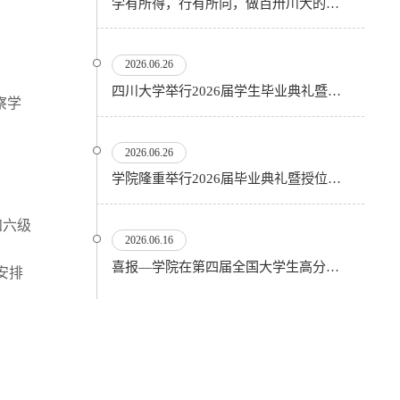
学有所得，行有所向，做百卅川大的薪火赓续者——校长汪劲松在四川大学2026届学生毕业典礼上的...
2026.06.26
四川大学举行2026届学生毕业典礼暨学位授予仪式
察学
2026.06.26
​学院隆重举行2026届毕业典礼暨授位仪式
四六级
2026.06.16
喜报—学院在第四届全国大学生高分子材料实验实践虚拟仿真大赛再创佳绩
安排