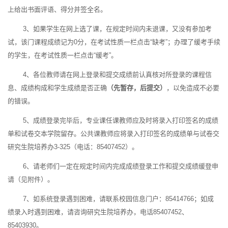
上给出书面评语、得分并签全名。
3、如果学生在网上选了课，在规定时间内未退课，又没有参加考
试，该门课程成绩记为0分，在考试性质一栏点击“缺考”；办理了缓考手续
的学生，在考试性质一栏点击“缓考”。
4、各位教师请在网上登录和提交成绩前认真核对所登录的课程信
息、成绩构成和学生成绩是否正确
（先暂存，后提交）
，以免造成不必要
的错误。
5、成绩登录完毕后，专业课任课教师应及时将录入打印签名的成绩
单和试卷交本学院留存。公共课教师应将录入打印签名的成绩单与试卷交
研究生院培养办3-325（电话：85407452）。
6、请老师们一定在规定时间内完成成绩登录工作和提交成绩缓登申
请（见附件）。
7、如系统登录遇到困难，请联系校园信息门户：85414766；如成
绩录入时遇到困难，请咨询研究生院培养办，电话85407452、
85403930。