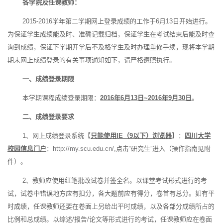
各学院及任课教师：
2015-2016学年第二学期网上登录成绩的工作于6月13日开始进行。
为保证学生成绩能及时、准确记载归档，保证学生在考试结束后能及时查
询到成绩，保证下学期开学后不及格学生及时办理重修手续，现将本学期
期末网上成绩登录的有关事项通知如下，请严格遵照执行。
一、成绩登录期限
本学期课程成绩登录期限：
2016
年6月13日~2016年9月30日
。
二、成绩登录要求
1、网上成绩登录系统【
只能使用IE（9以下）浏览器
】：
四川大学
校园信息门户
：
http://my.scu.edu.cn/
,点击“研究生”进入（操作指南见附
件）。
2、教师应使用红笔批改试卷并签全名。以课堂考试形式进行的考
试，试卷中错误地方应有扣分，各大题前应有得分，卷首有总分。如有平
时成绩，任课教师还要在卷面上另给出平时成绩，以及各部分成绩所占的
比例和总成绩。以综述/报告/论文等形式进行的考试，任课教师应在卷面