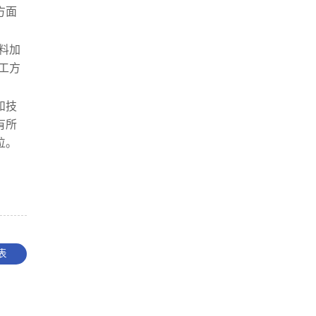
方面
料加
工方
和技
有所
位。
表