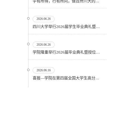
学有所得，行有所向，做百卅川大的薪火赓续者——校长汪劲松在四川大学2026届学生毕业典礼上的...
2026.06.26
四川大学举行2026届学生毕业典礼暨学位授予仪式
2026.06.26
​学院隆重举行2026届毕业典礼暨授位仪式
2026.06.16
喜报—学院在第四届全国大学生高分子材料实验实践虚拟仿真大赛再创佳绩