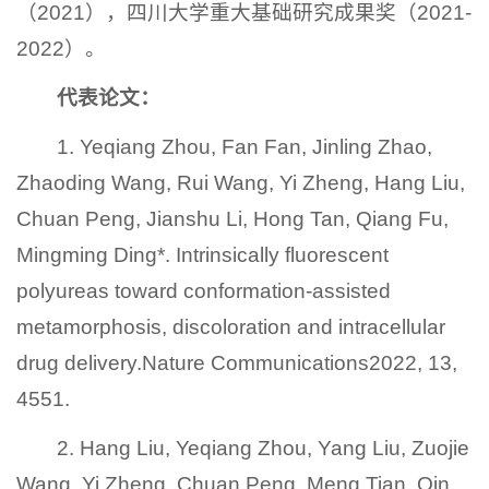
（2021），四川大学
重大基础研究成果奖（2021-
2022）。
代表论文：
1. Yeqiang Zhou, Fan Fan, Jinling Zhao,
Zhaoding Wang, Rui Wang, Yi Zheng, Hang Liu,
Chuan Peng, Jianshu Li, Hong Tan, Qiang Fu,
Mingming Ding*. Intrinsically fluorescent
polyureas toward conformation-assisted
metamorphosis, discoloration and intracellular
drug delivery.Nature Communications2022, 13,
4551.
2. Hang Liu, Yeqiang Zhou, Yang Liu, Zuojie
Wang, Yi Zheng, Chuan Peng, Meng Tian, Qin