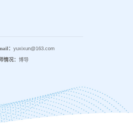
mail：
yuxixun@163.com
师情况：
博导