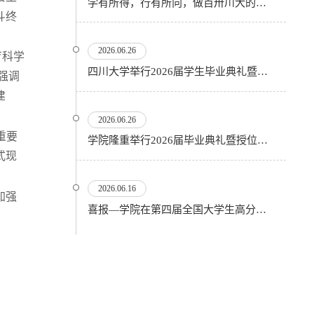
学有所得，行有所向，做百卅川大的薪火赓续者——校长汪劲松在四川大学2026届学生毕业典礼上的...
斗终
2026.06.26
育科学
四川大学举行2026届学生毕业典礼暨学位授予仪式
强调
建
2026.06.26
重要
​学院隆重举行2026届毕业典礼暨授位仪式
式现
2026.06.16
加强
喜报—学院在第四届全国大学生高分子材料实验实践虚拟仿真大赛再创佳绩