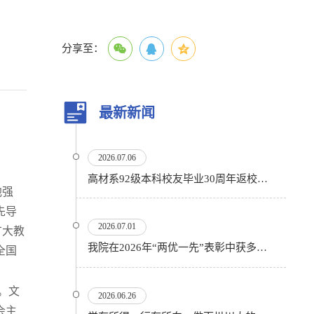
分享至：
最新新闻
2026.07.06
高材系92级本科校友毕业30周年返校活动顺利举行
他强
先导
2026.07.01
广大教
我院在2026年“两优一先”表彰中获多项殊荣
全国
。文
2026.06.26
会主