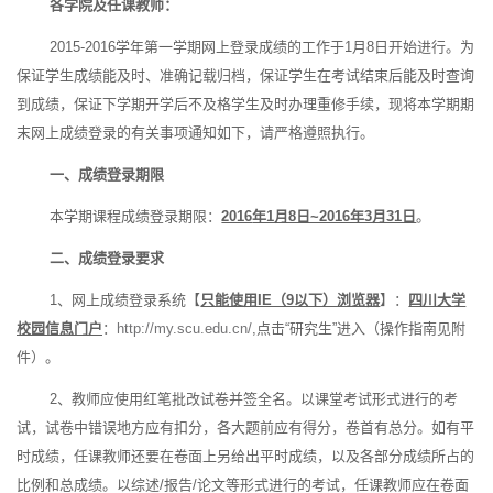
各学院及任课教师：
2015-2016学年第一学期网上登录成绩的工作于1月8日开始进行。为
保证学生成绩能及时、准确记载归档，保证学生在考试结束后能及时查询
到成绩，保证下学期开学后不及格学生及时办理重修手续，现将本学期期
末网上成绩登录的有关事项通知如下，请严格遵照执行。
一、成绩登录期限
本学期课程成绩登录期限：
2016
年1月8日~2016年3月31日
。
二、成绩登录要求
1、网上成绩登录系统【
只能使用IE（9以下）浏览器
】：
四川大学
校园信息门户
：
http://my.scu.edu.cn/
,点击“研究生”进入（操作指南见附
件）。
2、教师应使用红笔批改试卷并签全名。以课堂考试形式进行的考
试，试卷中错误地方应有扣分，各大题前应有得分，卷首有总分。如有平
时成绩，任课教师还要在卷面上另给出平时成绩，以及各部分成绩所占的
比例和总成绩。以综述/报告/论文等形式进行的考试，任课教师应在卷面