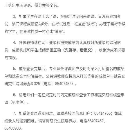
上给出书面评语、得分并签全名。
3、如果学生在网上选了课，在规定时间内未退课，又没有参加考
试，该门课程成绩记为0分，在考试性质一栏点击“缺考”；办理了缓考手续
的学生，在考试性质一栏点击“缓考”。
4、各位教师请在网上登录和提交成绩前认真核对所登录的课程信
息、成绩构成和学生成绩是否正确
（先暂存，后提交）
，以免造成不必要
的错误。
5、成绩登录完毕后，专业课任课教师应及时将录入打印签名的成绩
单和试卷交本学院留存。公共课教师应将录入打印签名的成绩单与试卷交
研究生院培养办3-325（电话：85407452）。
6、请老师们一定在规定时间内完成成绩登录工作和提交成绩缓登申
请（见附件）。
7、如系统登录遇到困难，请联系校园信息门户：85414766；如成
绩录入时遇到困难，请咨询研究生院培养办，电话85407452、
85403930。